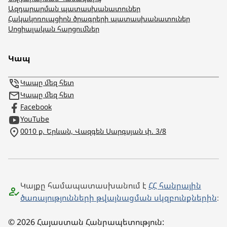
Ազդարարման պատասխանատուներ
Հակակոռուպցիոն ծրագրերի պատասխանատուներ
Սոցիալական հարցումներ
Կապ
Կապը մեզ հետ
Կապը մեզ հետ
Facebook
YouTube
0010 ք. Երևան, Վազգեն Սարգսյան փ. 3/8
Կայքը համապատասխանում է
ՀՀ հանրային
ծառայությունների թվայնացման սկզբունքներին
։
© 2026 Հայաստան Հանրապետություն: