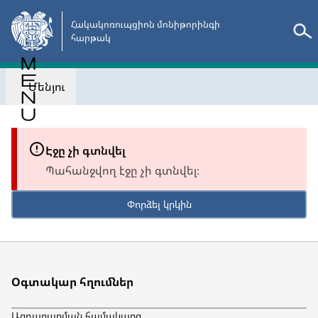
Անցնել
հիմնական
Հակակոռուպցիոն մոնիթորինգի

հարթակ
բովանդակությանը
Մենյու
Էջը չի գտնվել
Պահանջվող էջը չի գտնվել։
Փորձել կրկին
Օգտակար հղումներ
Ազդարարման համակարգ