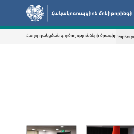
Անցնել
հիմնական
Հակակոռուպցիոն մոնիթորինգի
բովանդակությանը
Հաղորդակցման գործողությունների ծրագիր
Խորհուր
Վերադառնալ
ՀԱՅՏԱՐԱՐՈՒԹՅՈՒՆՆԵՐ
ԶԼՄ-ՆԵՐ ՀԱՄԱՐ