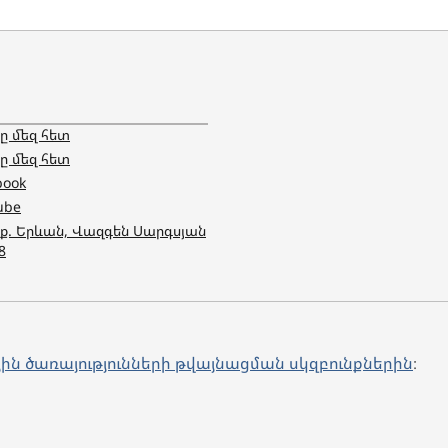
 մեզ հետ
 մեզ հետ
book
ube
 ք. Երևան, Վազգեն Սարգսյան
8
յին ծառայությունների թվայնացման սկզբունքներին
։