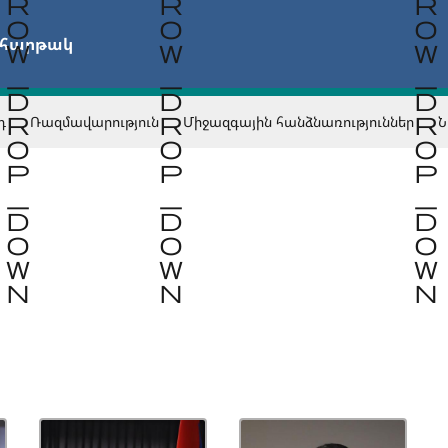
 հարթակ
դ
Ռազմավարություն
Միջազգային հանձնառություններ
Ն